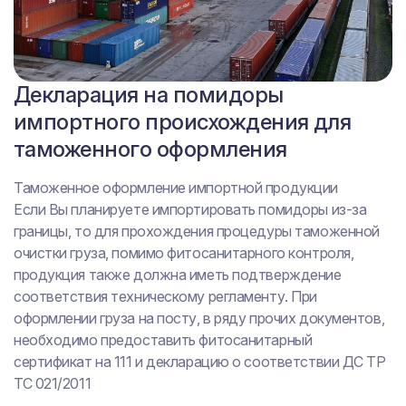
Сертификат на помидоры
Декларация на помидоры
отечественного производства
импортного происхождения для
таможенного оформления
Реализация и производство отечественной продукции
Для реализации и производства пищевой продукции на
Таможенное оформление импортной продукции
всей территории Таможенного союза (Россия,
Если Вы планируете импортировать помидоры из-за
Белоруссия, Казахстан, Киргизия, Армения)
границы, то для прохождения процедуры таможенной
изготовителю или продавцу необходимо иметь
очистки груза, помимо фитосанитарного контроля,
документы, подтверждающие соответствие качества
продукция также должна иметь подтверждение
продукции. Таким образом, декларация на помидоры
соответствия техническому регламенту. При
является обязательным документом и позволяет
оформлении груза на посту, в ряду прочих документов,
осуществлять розничную и оптовую реализацию
необходимо предоставить фитосанитарный
продукции
сертификат на 111 и декларацию о соответствии ДС ТР
ТС 021/2011