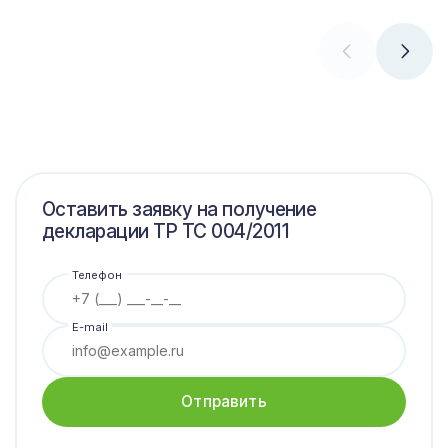
низковольтными электрическими схемами с гарантией
зарубежного рынка, потому что с ним будут более
качества.
охотно сотрудничать другие партнеры или покупатели.
Оставить заявку на получение
декларации ТР ТС 004/2011
Телефон
E-mail
Отправить