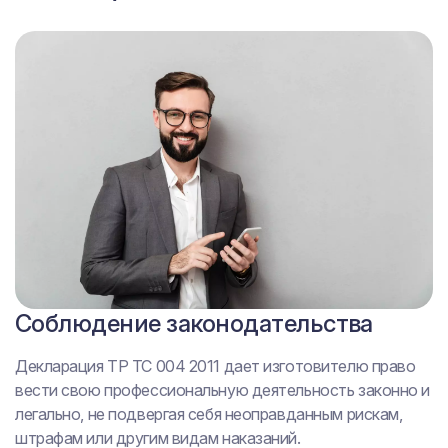
Соблюдение законодательства
Безопасность
Конкурентоспособность
Декларация ТР ТС 004 2011 дает изготовителю право
Сертификация ТР ТС 004 обеспечивает соблюдение
Декларация ТР ТС низковольтное оборудование – это
вести свою профессиональную деятельность законно и
различными компаниями высокого уровня безопасности
уверенный шаг вперед в своей нише бизнеса.
легально, не подвергая себя неоправданным рискам,
изготавливаемой продукции, а также позволяет
Производитель, имеющий такой разрешительный
штрафам или другим видам наказаний.
предоставлять приборы и оборудование с
документ, всегда будет лидером отечественного или