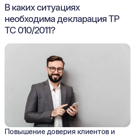
В каких ситуациях
необходима декларация ТР
ТС 010/2011?
Повышение доверия клиентов и
Продвижение бизнеса
Соблюдение стандартов