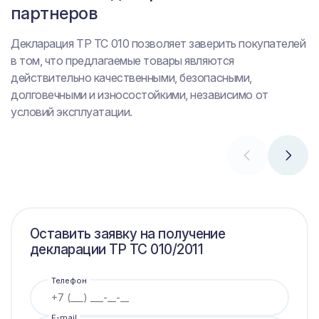
партнеров
безопасности
Независимо от того, в какой стране изготовитель ведет
профессиональную деятельность, он сможет более
Декларация ТР ТС 010 позволяет заверить покупателей
Учитывая, что промышленные агрегаты
эффективно продвигать и расширять бизнес, несмотря
в том, что предлагаемые товары являются
непосредственно влияют на пользователей,
на уровень и жесткость конкуренции.
действительно качественными, безопасными,
декларация ТР ТС 010 является главным аргументом в
долговечными и износостойкими, независимо от
пользу этого важного фактора.
условий эксплуатации.
Оставить заявку на получение
декларации ТР ТС 010/2011
Телефон
E-mail