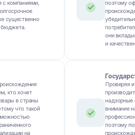
 с компаниями,
поэтому оф
долгосрочное
происхожде
же существенно
убедительн
 бюджета.
потребител
они вклады
и качестве
Государс
происхождения
Проверяя и
м, кто хочет
производит
овары в страны
надзорные 
отому что такой
внимание н
зможностью
профессион
раниченного
поэтому по
ализации на
происхожде