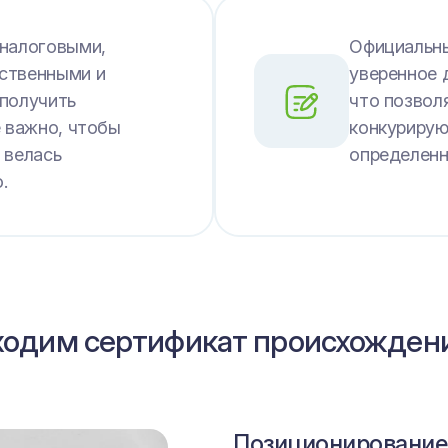
 налоговыми,
Официальны
ственными и
уверенное 
 получить
что позвол
е важно, чтобы
конкурирую
 велась
определенн
.
бходим сертификат происхожден
Позиционирование
Законная деятельн
Развитие и перспе