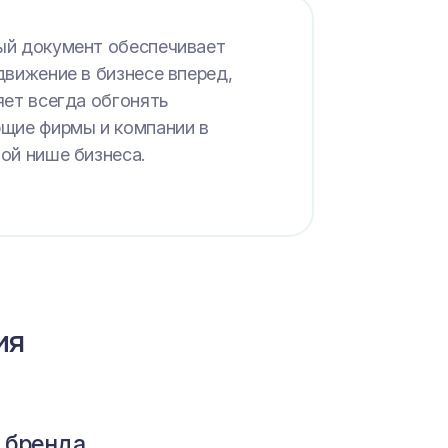
й документ обеспечивает
движение в бизнесе вперед,
яет всегда обгонять
щие фирмы и компании в
ой нише бизнеса.
ия
 бренда
ость
ктивы бизнеса