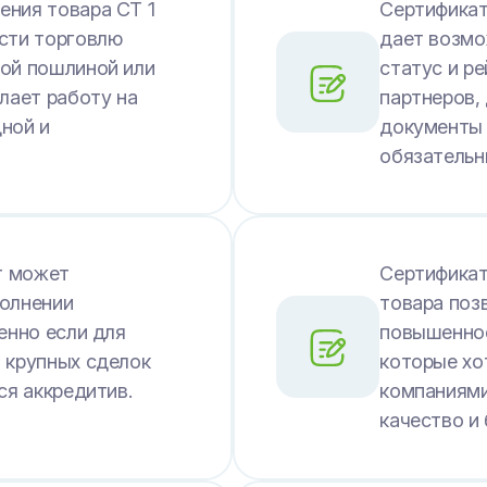
ения товара СТ 1
Сертификат
сти торговлю
дает возмо
ной пошлиной или
статус и ре
лает работу на
партнеров,
ной и
документы
обязательн
т может
Сертификат
полнении
товара поз
енно если для
повышенное
 крупных сделок
которые хо
ся аккредитив.
компаниями
качество и