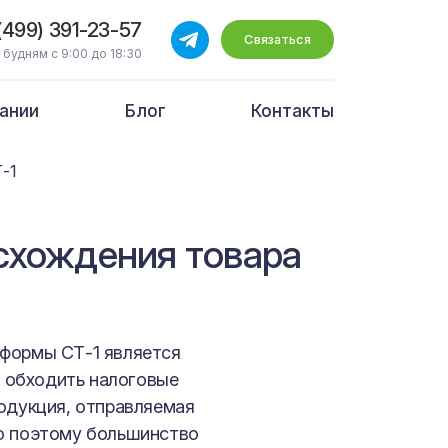
(499) 391-23-57
Связаться
 будням с 9:00 до 18:30
ании
Блог
Контакты
-1
схождения товара
формы СТ-1 является
 обходить налоговые
родукция, отправляемая
о поэтому большинство