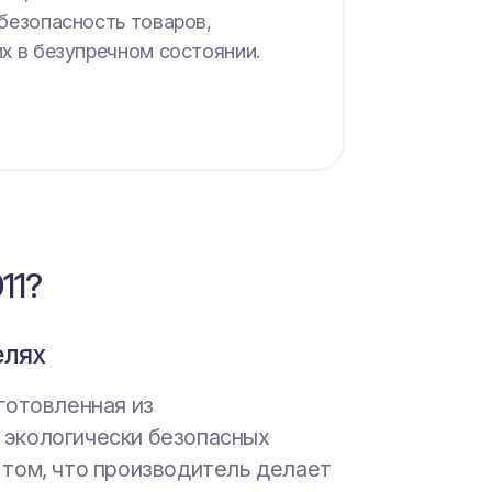
 безопасность товаров,
их в безупречном состоянии.
11?
елях
одательства
зготовленная из
пасности упаковки является
пасности упаковки позволяет
 экологически безопасных
ю показать, что компания четко
вать свой бренд с самой лучшей и
 том, что производитель делает
твующего законодательства и
оны, поэтому компании начинает