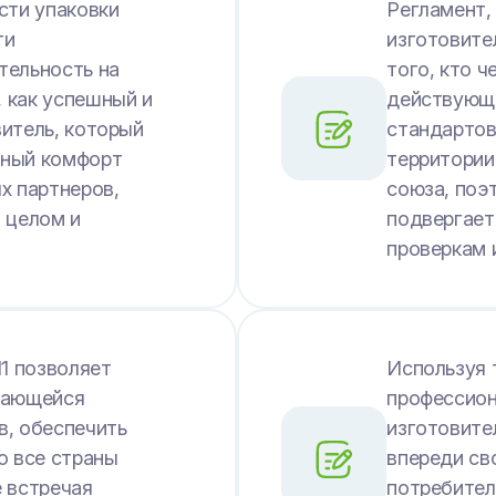
сти упаковки
Регламент,
ти
изготовите
тельность на
того, кто 
 как успешный и
действующе
итель, который
стандартов
нный комфорт
территории
х партнеров,
союза, поэ
 целом и
подвергает
проверкам 
11 позволяет
Используя 
мающейся
профессион
в, обеспечить
изготовите
о все страны
впереди св
 встречая
потребител