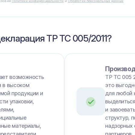
условия
Политики конфиденциальности
и
Обработки персональных данных
декларация ТР ТС 005/2011?
Производ
дает возможность
ТР ТС 005 2
я в высоком
это выгодн
емой продукции и
для любой 
ти упаковки,
выделиться
елями,
и завоеват
ициальные
структур, 
чные материалы,
надзорных 
представители
партнеров.