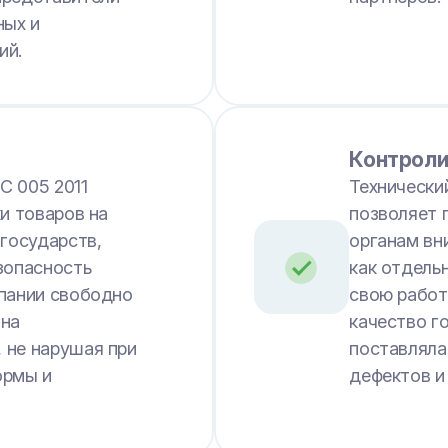
ных и
ий.
Контроли
С 005 2011
Технически
и товаров на
позволяет 
 государств,
органам вн
зопасность
как отдель
мпании свободно
свою работ
 на
качество г
 не нарушая при
поставляла
ормы и
дефектов и