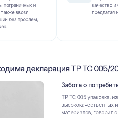
ы пограничных и
качество и
 также ввозя
предлагая 
ции без проблем,
ек.
ходима декларация ТР ТС 005/20
Забота о потребит
Соблюдение закон
Развитие бизнеса
ТР ТС 005 упаковка, и
ТР ТС 005 2011 о безо
ТР ТС 005 2011 о безо
высококачественных и
отличной возможность
производителю показы
материалов, говорит о
придерживается дейс
привлекательной стор