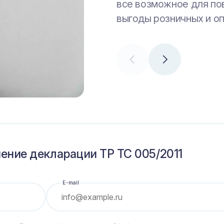
все возможное для по
ведет свою деятельно
доверять все больше 
выгоды розничных и о
государственные и ме
чение декларации ТР ТС 005/2011
E-mail