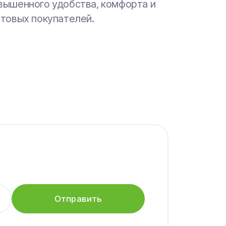
вышенного удобства, комфорта и
сть, ориентируясь на
покупателей и партнеров.
птовых покупателей.
ждународные стандарты.
Отправить