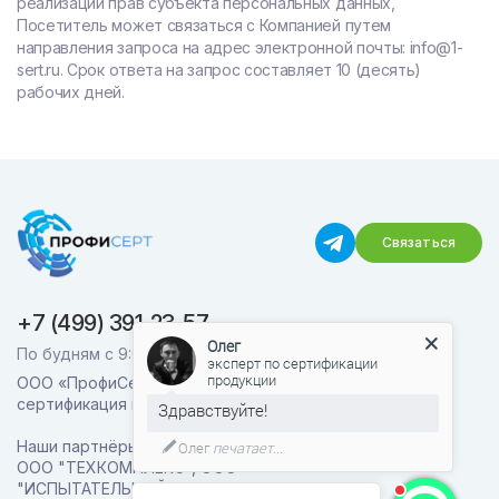
реализации прав субъекта персональных данных,
Посетитель может связаться с Компанией путем
направления запроса на адрес электронной почты: info@1-
sert.ru. Срок ответа на запрос составляет 10 (десять)
рабочих дней.
Связаться
+7 (499) 391-23-57
Олег
По будням с 9:00 до 18:30
эксперт по сертификации
продукции
ООО «ПрофиСерт» - Профессиональная
сертификация продукции и услуг
Здравствуйте!
Наши партнёры: ООО "СЕРТ ЭКСПЕРТ",
Олег
печатает...
ООО "ТЕХКОМПЛЕКС", ООО
"ИСПЫТАТЕЛЬНЫЙ ЦЕНТР ВЕКТОР"