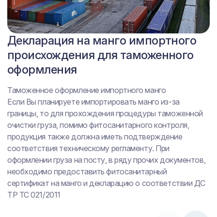
Сертификат на манго
Декларация на манго импортного
отечественного производства
происхождения для таможенного
оформления
Реализация и производство отечественной продукции
Для реализации и производства пищевой продукции на
Таможенное оформление импортного манго
всей территории Таможенного союза (Россия,
Если Вы планируете импортировать манго из-за
Белоруссия, Казахстан, Киргизия, Армения)
границы, то для прохождения процедуры таможенной
изготовителю или продавцу необходимо иметь
очистки груза, помимо фитосанитарного контроля,
документы, подтверждающие соответствие качества
продукция также должна иметь подтверждение
продукции. Таким образом, декларация на манго
соответствия техническому регламенту. При
является обязательным документом и позволяет
оформлении груза на посту, в ряду прочих документов,
осуществлять розничную и оптовую реализацию
необходимо предоставить фитосанитарный
продукции
сертификат на манго и декларацию о соответствии ДС
ТР ТС 021/2011