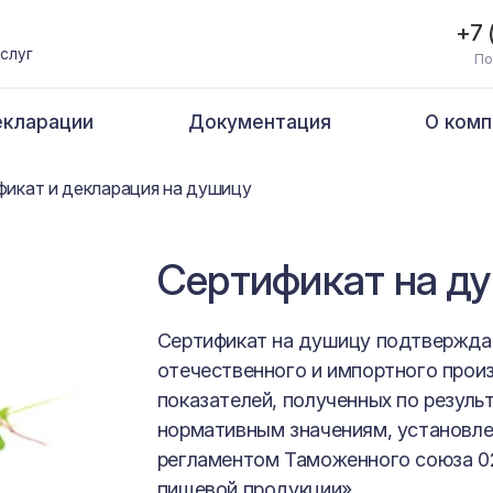
+7 
слуг
По
кларации
Документация
О комп
фикат и декларация на душицу
Сертификат на д
Сертификат на душицу подтвержда
отечественного и импортного прои
показателей, полученных по резуль
нормативным значениям, установл
регламентом Таможенного союза 02
пищевой продукции».