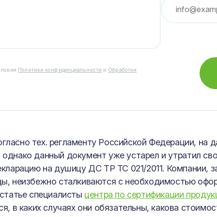
словия
Политики конфиденциальности
и
Обработки
 согласно тех. регламенту Российской Федерации, н
, однако данный документ уже устарел и утратил св
екларацию на душицу ДС ТР ТС 021/2011. Компании,
цы, неизбежно сталкиваются с необходимостью оф
 статье специалисты
центра по сертификации проду
я, в каких случаях они обязательны, какова стоимос