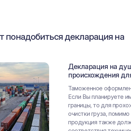
т понадобиться декларация на
Декларация на ду
Сертификат на ду
происхождения дл
производства
Таможенное оформлен
Реализация и произво
Если Вы планируете и
Для реализации и про
границы, то для прох
всей территории Тамо
очистки груза, помимо
Белоруссия, Казахстан
продукция также дол
или продавцу необход
соответствия техниче
подтверждающие соот