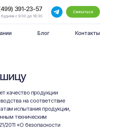
(499) 391-23-57
Связаться
 будням с 9:00 до 18:30
ании
Блог
Контакты
ушицу
ет качество продукции
зводства на соответствие
татам испытания продукции,
енным техническим
1/2011 «О безопасности