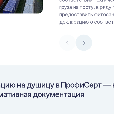
груза на посту, в ряд
Таким образом, декла
предоставить фитосан
обязательным докумен
декларацию о соответс
розничную и оптовую 
цию на душицу в ПрофиСерт — 
мативная документация