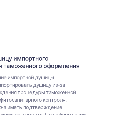
шицу импортного
шицу отечественного
я таможенного оформления
ие импортной душицы
дство отечественной душицы
мпортировать душицу из-за
изводства пищевой продукции на
ождения процедуры таможенной
женного союза (Россия,
 фитосанитарного контроля,
, Киргизия, Армения) изготовителю
жна иметь подтверждение
имо иметь документы,
скому регламенту. При оформлении
ветствие качества продукции.