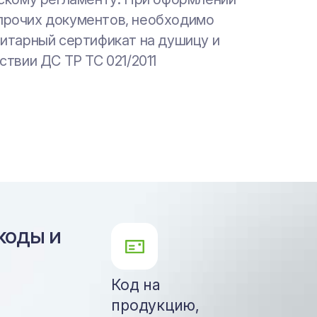
у прочих документов, необходимо
рация на душицу является
итарный сертификат на душицу и
том и позволяет осуществлять
твии ДС ТР ТС 021/2011
реализацию продукции
коды и
Код на
продукцию,