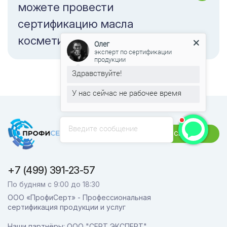
можете провести
сертификацию масла
косметического?
Олег
эксперт по сертификации
продукции
Здравствуйте!
У нас сейчас не рабочее время
Введите сообщение
Связаться
+7 (499) 391-23-57
По будням с 9:00 до 18:30
ООО «ПрофиСерт» - Профессиональная
сертификация продукции и услуг
Наши партнёры: ООО "СЕРТ ЭКСПЕРТ",