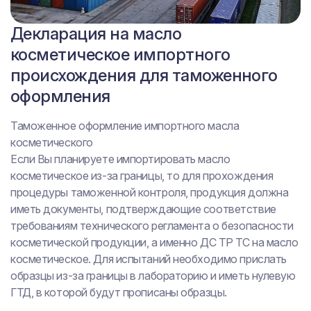
Сертификат на масло
Декларация на масло
косметическое отечественного
косметическое импортного
производства
происхождения для таможенного
оформления
Реализация и производство отечественного масла
косметического
Таможенное оформление импортного масла
Для беспрепятственной реализации и производства
косметического
косметической продукции на всей территории
Если Вы планируете импортировать масло
Таможенного союза (Россия, Белоруссия, Казахстан,
косметическое из-за границы, то для прохождения
Киргизия, Армения) ее качество должно быть
процедуры таможенной контроля, продукция должна
подтверждено соответствующими документами. В
иметь документы, подтверждающие соответствие
первую очередь, производителю необходимо
требованиям технического регламента о безопасности
позаботиться проведением испытаний продукции и
косметической продукции, а именно ДС ТР ТС на масло
оформлением декларации о соответствии ТР ТС
косметическое. Для испытаний необходимо прислать
009/2011.
образцы из-за границы в лабораторию и иметь нулевую
ГТД, в которой будут прописаны образцы.