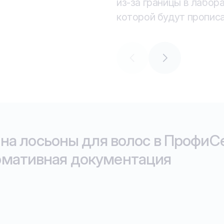
из-за границы в лабор
позаботиться проведе
которой будут пропис
оформлением декларац
на лосьоны для волос в ПрофиС
рмативная документация