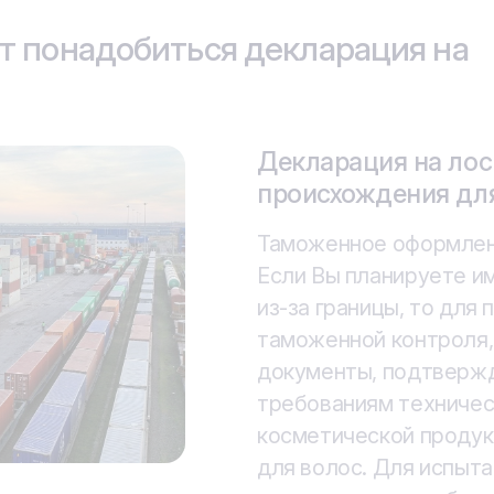
т понадобиться декларация на
Декларация на лос
Сертификат на лос
происхождения дл
отечественного пр
Таможенное оформлен
Реализация и произво
Если Вы планируете и
волос
из-за границы, то дл
Для беспрепятственно
таможенной контроля,
косметической продук
документы, подтверж
Таможенного союза (Ро
требованиям техничес
Киргизия, Армения) ее
косметической продук
подтверждено соотве
для волос. Для испыт
первую очередь, про