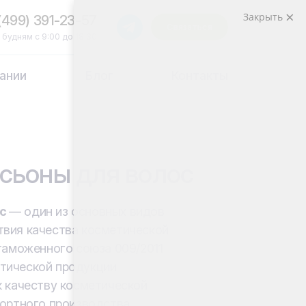
Закрыть
(499) 391-23-57
Связаться
 будням с 9:00 до 18:30
ании
Блог
Контакты
сьоны для волос
ос
— один из основных видов
вия качества косметической
таможенного союза 009/2011
тической продукции
к качеству косметической
ортного производства.