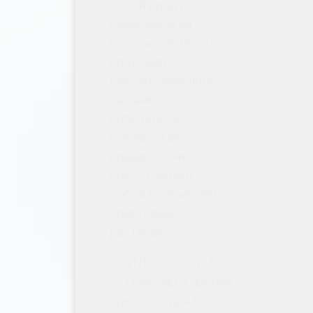
собой продукты,
наносимые на
волосы в жидком
виде, для
воздействия либо
на сами волосы,
либо на кожу
головы. Как
правило, они
представляют
собой водные или
спиртовые
растворы.
ОКПД 2 — 20.42.17
— Лосьоны и прочие
средства для волос.