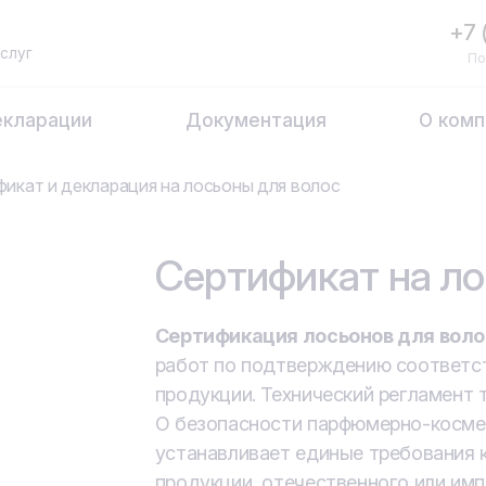
+7 
слуг
По
кларации
Документация
О комп
икат и декларация на лосьоны для волос
Сертификат на ло
Сертификация лосьонов для вол
работ по подтверждению соответст
продукции. Технический регламент 
О безопасности парфюмерно-косме
устанавливает единые требования 
продукции, отечественного или имп