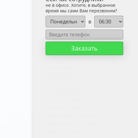
ТН ВЭД и
не в офисе. Хотите, в выбранное
время мы сами Вам перезвоним?
ОКПД2
в
Группа продукции:
3305 — средства
Заказать
для волос.
Конечный код
продукции:
3305900009 –
лосьоны для волос и
прочие. Сюда
включены лосьоны
для волос, которые
представляют