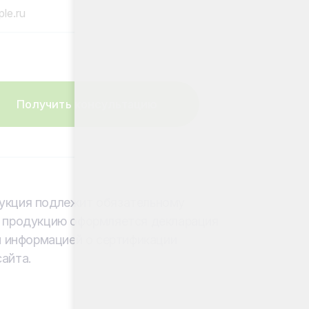
Получить консультацию
дукция подлежит обязательному
а продукцию оформляется декларация
й информацией о сертификации
айта.