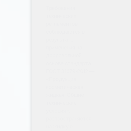
Требования
технических
регламентов
соблюдаются в
результате
применения на
добровольной
основе стандарта
ГОСТ 31679-2012 —
«Продукция
косметическая
жидкая. Общие
технические
условия»,
распространяется
на жидкую