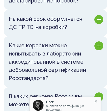
декларирование коробок?
На какой срок оформляется
ДС ТР ТС на коробки?
Какие коробки можно
испытывать в лаборатории
аккредитованной в системе
добровольной сертификации
Росстандарта?
В каких регионах России вы
Олег
можете провести
эксперт по сертификации
продукции