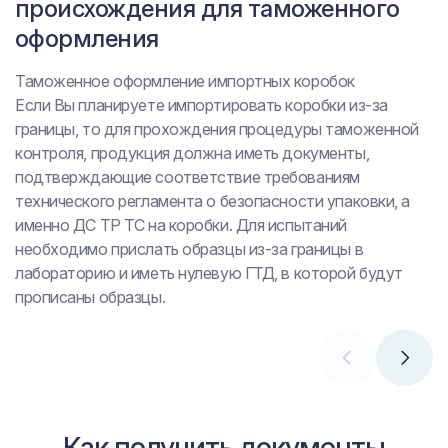
отечественного производства
происхождения для таможенного
оформления
Реализация и производство отечественных коробок
Для беспрепятственной реализации и производства
Таможенное оформление импортных коробок
упаковочной продукции на всей территории
Если Вы планируете импортировать коробки из-за
Таможенного союза (Россия, Белоруссия, Казахстан,
границы, то для прохождения процедуры таможенной
Киргизия, Армения) ее качество должно быть
контроля, продукция должна иметь документы,
подтверждено соответствующими документами. В
подтверждающие соответствие требованиям
первую очередь, производителю необходимо
технического регламента о безопасности упаковки, а
позаботиться проведением испытаний продукции и
именно ДС ТР ТС на коробки. Для испытаний
оформлением декларации о соответствии ТР ТС
необходимо прислать образцы из-за границы в
005/2011.
лабораторию и иметь нулевую ГТД, в которой будут
прописаны образцы.
Как получить документы