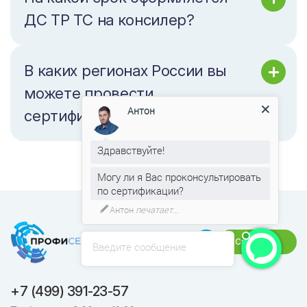
ДС ТР ТС на консилер?
В каких регионах России вы
можете провести
Антон
сертификацию консилера?
Здравствуйте!
Могу ли я Вас проконсультировать
по сертификации?
Антон
печатает...
Связаться
Введите сообщение
+7 (499) 391-23-57