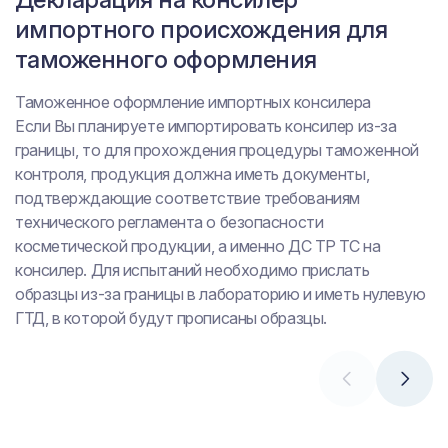
отечественного производства
импортного происхождения для
таможенного оформления
Реализация и производство отечественных консилера
Для беспрепятственной реализации и производства
Таможенное оформление импортных консилера
косметической продукции на всей территории
Если Вы планируете импортировать консилер из-за
Таможенного союза (Россия, Белоруссия, Казахстан,
границы, то для прохождения процедуры таможенной
Киргизия, Армения) ее качество должно быть
контроля, продукция должна иметь документы,
подтверждено соответствующими документами. В
подтверждающие соответствие требованиям
первую очередь, производителю необходимо
технического регламента о безопасности
позаботиться проведением испытаний продукции и
косметической продукции, а именно ДС ТР ТС на
оформлением декларации о соответствии ТР ТС
консилер. Для испытаний необходимо прислать
009/2011.
образцы из-за границы в лабораторию и иметь нулевую
ГТД, в которой будут прописаны образцы.