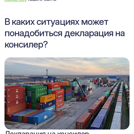
В каких ситуациях может
понадобиться декларация на
консилер?
Сертификат на консилер
Декларация на консилер