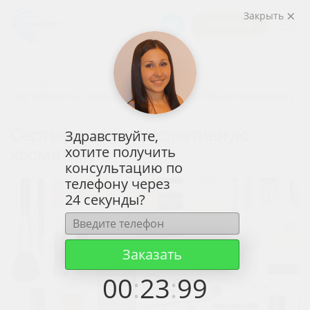
Закрыть
Связаться
Сертификация продукции и товаров
Сертификат и декларация на декоративную косметику
Сертификат на декоративную
Здравствуйте,
хотите получить
косметику
консультацию по
телефону через
24 секунды?
Заказать
00
:
23
:
99