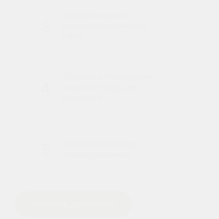
Согласование вида
3
документа и стоимости
работ
Создание и утверждение
4
макета для будущего
документа
Оплата и регистрация
5
(печать) документа
Получить документы