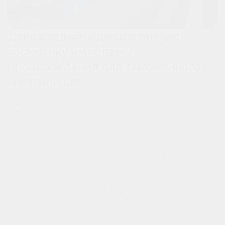
Сертификат на декоративную
Декларация на декоративную
косметику отечественного
косметику импортного
производства
происхождения для таможенного
оформления
Реализация и производство отечественных
декоративной косметики
Таможенное оформление импортных декоративной
Для беспрепятственной реализации и производства
косметики
косметической продукции на всей территории
Если Вы планируете импортировать декоративную
Таможенного союза (Россия, Белоруссия, Казахстан,
косметику из-за границы, то для прохождения
Киргизия, Армения) ее качество должно быть
процедуры таможенной контроля, продукция должна
подтверждено соответствующими документами. В
иметь документы, подтверждающие соответствие
первую очередь, производителю необходимо
требованиям технического регламента о безопасности
позаботиться проведением испытаний продукции и
косметической продукции, а именно ДС ТР ТС на
оформлением декларации о соответствии ТР ТС
декоративную косметику. Для испытаний необходимо
009/2011.
прислать образцы из-за границы в лабораторию и иметь
нулевую ГТД, в которой будут прописаны образцы.