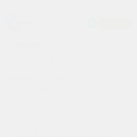
Связаться
+7 (499) 391-23-57
По будням с 9:00 до 18:30
ООО «ПрофиСерт» - Профессиональная
сертификация продукции и услуг
Наши партнёры: ООО "СЕРТ ЭКСПЕРТ",
ООО "ТЕХКОМПЛЕКС", ООО
"ИСПЫТАТЕЛЬНЫЙ ЦЕНТР ВЕКТОР"
О компании
Блог
Контакты
Декларации
На сайте используются файлы cookies.
Сертификация продукции
Продолжая работу с сайтом, Вы соглашаетесь с