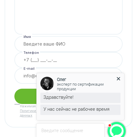
Имя
Телефон
E-mail
Олег
эксперт по сертификации
продукции
Получить консультацию
Здравствуйте!
Нажимая кнопку «Отправить» вы принимаете условия
У нас сейчас не рабочее время
Политики конфиденциальности
и
Обработки персональных
данных
Введите сообщение